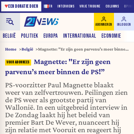
♥
EEN DONATIE DOEN
FR
INTERVIEWS
VRIJE TRIBUNE
COLUMNS
OPINI
ABONNEREN
INLOGGEN
BELGIË
POLITIEK
EUROPA
INTERNATIONAAL
ECONOMIE
Home
België
Magnette: "Er zijn geen parvenu’s meer binnen
de PS!”
Magnette: "Er zijn geen
parvenu’s meer binnen de PS!”
PS-voorzitter Paul Magnette blaakt
weer van zelfvertrouwen. Peilingen zien
de PS weer als grootste partij van
Wallonië. In een uitgebreid interview in
De Zondag laakt hij het beleid van
premier Bart De Wever, nuanceert hij
zijn relatie met Vooruit en reageert hij