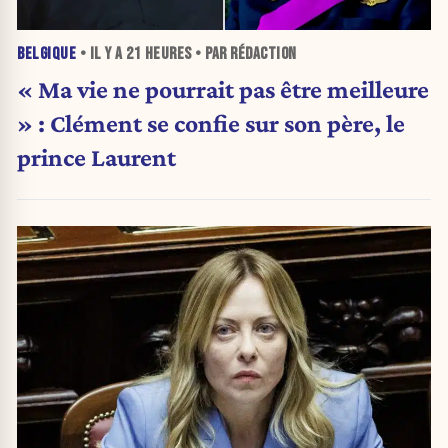
BELGIQUE
• IL Y A
21 HEURES
• PAR RÉDACTION
« Ma vie ne pourrait pas être meilleure
» : Clément se confie sur son père, le
prince Laurent