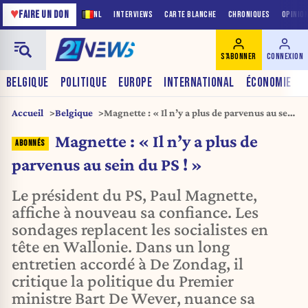
♥
FAIRE UN DON
NL
INTERVIEWS
CARTE BLANCHE
CHRONIQUES
OPINIO
S'ABONNER
CONNEXION
BELGIQUE
POLITIQUE
EUROPE
INTERNATIONAL
ÉCONOMIE
Accueil
Belgique
Magnette : « Il n’y a plus de parvenus au sein
du PS ! »
Magnette : « Il n’y a plus de
parvenus au sein du PS ! »
Le président du PS, Paul Magnette,
affiche à nouveau sa confiance. Les
sondages replacent les socialistes en
tête en Wallonie. Dans un long
entretien accordé à De Zondag, il
critique la politique du Premier
ministre Bart De Wever, nuance sa