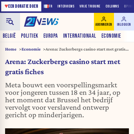
♥
EEN DONATIE DOEN
FR
INTERVIEWS
VRIJE TRIBUNE
COLUMNS
OPINI
ABONNEREN
INLOGGEN
BELGIË
POLITIEK
EUROPA
INTERNATIONAAL
ECONOMIE
Home
Economie
Arena: Zuckerbergs casino start met gratis
fiches
Arena: Zuckerbergs casino start met
gratis fiches
Meta bouwt een voorspellingsmarkt
voor jongeren tussen 18 en 34 jaar, op
het moment dat Brussel het bedrijf
vervolgt voor verslavend ontwerp
gericht op minderjarigen.