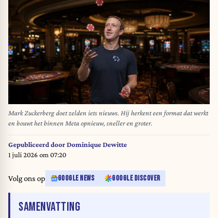
Mark Zuckerberg doet zelden iets nieuws. Hij herkent een format dat werkt
en bouwt het binnen Meta opnieuw, sneller en groter.
Gepubliceerd door
Dominique Dewitte
1 juli 2026 om 07:20
Volg ons op
GOOGLE NEWS
GOOGLE DISCOVER
VAN HET ARTIKEL
SAMENVATTING