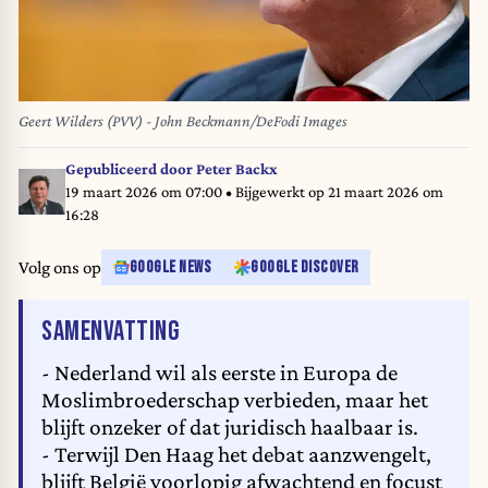
Geert Wilders (PVV) - John Beckmann/DeFodi Images
Gepubliceerd door
Peter Backx
19 maart 2026 om 07:00
• Bijgewerkt op
21 maart 2026 om
16:28
Volg ons op
GOOGLE NEWS
GOOGLE DISCOVER
VAN HET ARTIKEL
SAMENVATTING
- Nederland wil als eerste in Europa de
Moslimbroederschap verbieden, maar het
blijft onzeker of dat juridisch haalbaar is.
- Terwijl Den Haag het debat aanzwengelt,
blijft België voorlopig afwachtend en focust