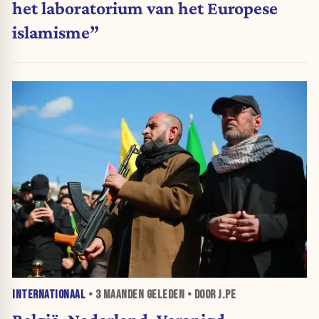
het laboratorium van het Europese
islamisme”
INTERNATIONAAL
•
3 MAANDEN
GELEDEN • DOOR J.PE