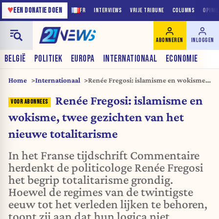
♥
EEN DONATIE DOEN
FR
INTERVIEWS
VRIJE TRIBUNE
COLUMNS
OPINI
ABONNEREN
INLOGGEN
BELGIË
POLITIEK
EUROPA
INTERNATIONAAL
ECONOMIE
Home
Internationaal
Renée Fregosi: islamisme en wokisme,
twee gezichten van het nieuwe
Renée Fregosi: islamisme en
totalitarisme
wokisme, twee gezichten van het
nieuwe totalitarisme
In het Franse tijdschrift Commentaire
herdenkt de politicologe Renée Fregosi
het begrip totalitarisme grondig.
Hoewel de regimes van de twintigste
eeuw tot het verleden lijken te behoren,
toont zij aan dat hun logica niet