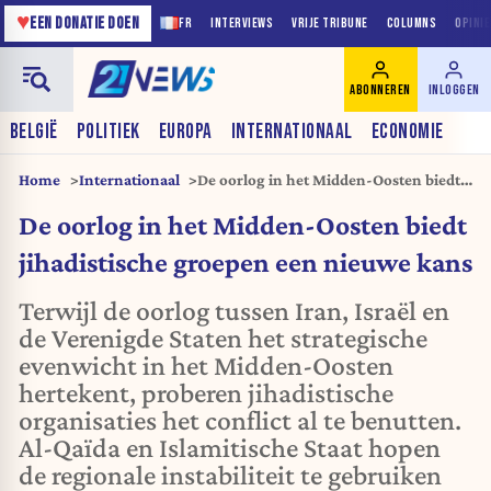
♥
EEN DONATIE DOEN
FR
INTERVIEWS
VRIJE TRIBUNE
COLUMNS
OPINI
ABONNEREN
INLOGGEN
BELGIË
POLITIEK
EUROPA
INTERNATIONAAL
ECONOMIE
Home
Internationaal
De oorlog in het Midden-Oosten biedt
jihadistische groepen een nieuwe kans
De oorlog in het Midden-Oosten biedt
jihadistische groepen een nieuwe kans
Terwijl de oorlog tussen Iran, Israël en
de Verenigde Staten het strategische
evenwicht in het Midden-Oosten
hertekent, proberen jihadistische
organisaties het conflict al te benutten.
Al-Qaïda en Islamitische Staat hopen
de regionale instabiliteit te gebruiken