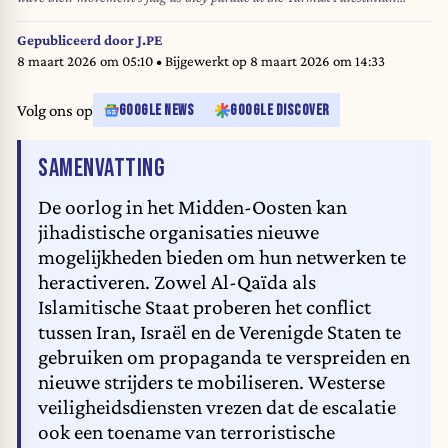
refugee camp, south of Damascus, to denounce Israel¿s military offensive
on the Gaza Strip, on July 28, 2014. Israeli shells struck a UN school in
Gepubliceerd door
J.PE
Gaza early today, killing 16, as ground troops made a signficant push into
8 maart 2026 om 05:10
• Bijgewerkt op
8 maart 2026 om 14:33
the territory despite Palestinian efforts to broker a 24-hour truce. AFP
PHOTO/RAMI AL-SAYED
Volg ons op
GOOGLE NEWS
GOOGLE DISCOVER
VAN HET ARTIKEL
SAMENVATTING
De oorlog in het Midden-Oosten kan
jihadistische organisaties nieuwe
mogelijkheden bieden om hun netwerken te
heractiveren. Zowel Al-Qaïda als
Islamitische Staat proberen het conflict
tussen Iran, Israël en de Verenigde Staten te
gebruiken om propaganda te verspreiden en
nieuwe strijders te mobiliseren. Westerse
veiligheidsdiensten vrezen dat de escalatie
ook een toename van terroristische