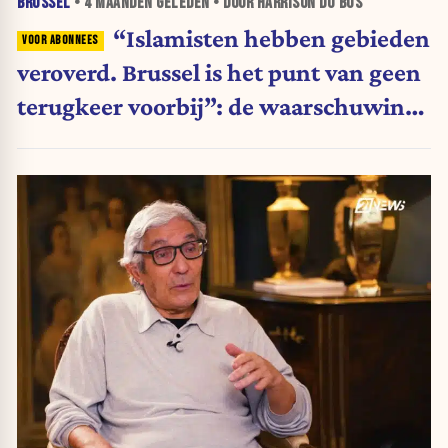
BRUSSEL
•
4 MAANDEN
GELEDEN • DOOR HARRISON DU BUS
“Islamisten hebben gebieden
veroverd. Brussel is het punt van geen
terugkeer voorbij”: de waarschuwing
van Boualem Sansal