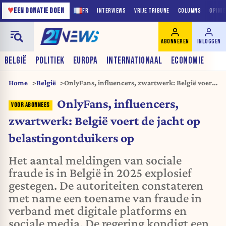
♥
EEN DONATIE DOEN
FR
INTERVIEWS
VRIJE TRIBUNE
COLUMNS
OPINI
ABONNEREN
INLOGGEN
BELGIË
POLITIEK
EUROPA
INTERNATIONAAL
ECONOMIE
Home
België
OnlyFans, influencers, zwartwerk: België voert
de jacht op belastingontduikers op
OnlyFans, influencers,
zwartwerk: België voert de jacht op
belastingontduikers op
Het aantal meldingen van sociale
fraude is in België in 2025 explosief
gestegen. De autoriteiten constateren
met name een toename van fraude in
verband met digitale platforms en
sociale media. De regering kondigt een