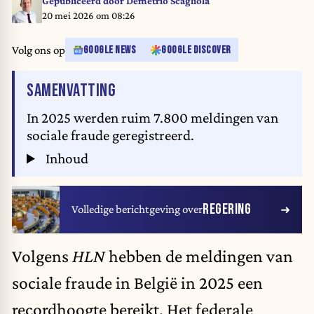
Gepubliceerd door
Demetrio Scagliola
erotique, voire pornographique. Jean-Marc Barrère / Hans Lucas / Hans
20 mei 2026 om 08:26
Lucas via AFP
Volg ons op
GOOGLE NEWS
GOOGLE DISCOVER
VAN HET ARTIKEL
SAMENVATTING
In 2025 werden ruim 7.800 meldingen van
sociale fraude geregistreerd.
Inhoud
REGERING
Volledige berichtgeving over
Volgens
HLN
hebben de meldingen van
sociale fraude in België in 2025 een
recordhoogte bereikt. Het federale