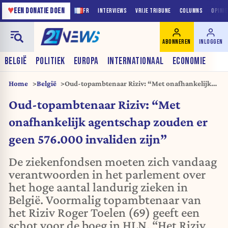
♥
EEN DONATIE DOEN
FR
INTERVIEWS
VRIJE TRIBUNE
COLUMNS
OPINI
ABONNEREN
INLOGGEN
BELGIË
POLITIEK
EUROPA
INTERNATIONAAL
ECONOMIE
Home
België
Oud-topambtenaar Riziv: “Met onafhankelijk
agentschap zouden er geen 576.000 invaliden
Oud-topambtenaar Riziv: “Met
zijn”
onafhankelijk agentschap zouden er
geen 576.000 invaliden zijn”
De ziekenfondsen moeten zich vandaag
verantwoorden in het parlement over
het hoge aantal landurig zieken in
België. Voormalig topambtenaar van
het Riziv Roger Toelen (69) geeft een
schot voor de boeg in HLN. “Het Riziv