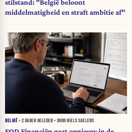
stilstand: "België beloont
middelmatigheid en straft ambitie af"
BELGIË
•
2 DAGEN
GELEDEN • DOOR NIELS SAELENS
FOD Financiën gaat opnieuw in de