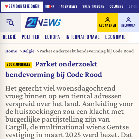
♥
EEN DONATIE DOEN
FR
INTERVIEWS
VRIJE TRIBUNE
COLUMNS
OPINI
ABONNEREN
INLOGGEN
BELGIË
POLITIEK
EUROPA
INTERNATIONAAL
ECONOMIE
Home
België
Parket onderzoekt bendevorming bij Code Rood
Parket onderzoekt
bendevorming bij Code Rood
Het gerecht viel woensdagochtend
vroeg binnen op een tiental adressen
verspreid over het land. Aanleiding voor
de huiszoekingen zou een klacht met
burgerlijke partijstelling zijn van
Cargill, de multinational wiens Gentse
vestiging in maart 2025 werd bezet. Dat