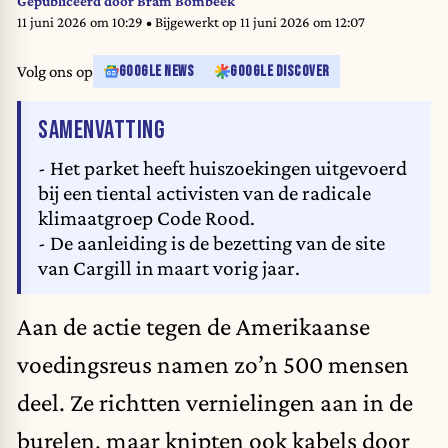
Cargill, a trader of agricultural products. Hundreds of activists in white
Gepubliceerd door
Bram Bombeek
suits blocked the entrance to the company. BELGA PHOTO VICTOR VAN
11 juni 2026 om 10:29
• Bijgewerkt op
11 juni 2026 om 12:07
KERCKHOVE
Volg ons op
GOOGLE NEWS
GOOGLE DISCOVER
VAN HET ARTIKEL
SAMENVATTING
- Het parket heeft huiszoekingen uitgevoerd
bij een tiental activisten van de radicale
klimaatgroep Code Rood.
- De aanleiding is de bezetting van de site
van Cargill in maart vorig jaar.
Aan de actie tegen
de Amerikaanse
voedingsreus
namen zo’n 500 mensen
deel. Ze richtten vernielingen aan in de
burelen, maar knipten ook kabels door