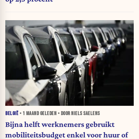
BELGIË
•
1 MAAND
GELEDEN • DOOR NIELS SAELENS
Bijna helft werknemers gebruikt
mobiliteitsbudget enkel voor huur of