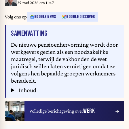
29 mei 2026 om 11:47
Volg ons op
GOOGLE NEWS
GOOGLE DISCOVER
VAN HET ARTIKEL
SAMENVATTING
De nieuwe pensioenhervorming wordt door
werkgevers gezien als een noodzakelijke
maatregel, terwijl de vakbonden de wet
juridisch willen laten vernietigen omdat ze
volgens hen bepaalde groepen werknemers
benadeelt.
Inhoud
WERK
Volledige berichtgeving over