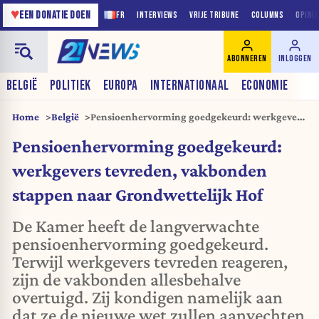
♥
EEN DONATIE DOEN
FR
INTERVIEWS
VRIJE TRIBUNE
COLUMNS
OPINI
ABONNEREN
INLOGGEN
BELGIË
POLITIEK
EUROPA
INTERNATIONAAL
ECONOMIE
Home
België
Pensioenhervorming goedgekeurd: werkgevers
tevreden, vakbonden stappen naar
Pensioenhervorming goedgekeurd:
Grondwettelijk Hof
werkgevers tevreden, vakbonden
stappen naar Grondwettelijk Hof
De Kamer heeft de langverwachte
pensioenhervorming goedgekeurd.
Terwijl werkgevers tevreden reageren,
zijn de vakbonden allesbehalve
overtuigd. Zij kondigen namelijk aan
dat ze de nieuwe wet zullen aanvechten