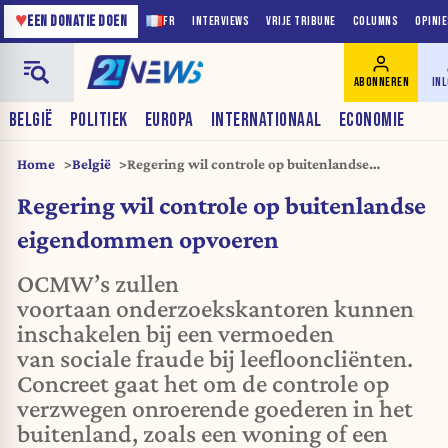
♥
EEN DONATIE DOEN
FR
INTERVIEWS
VRIJE TRIBUNE
COLUMNS
OPINI
ABONNEREN
IN
BELGIË
POLITIEK
EUROPA
INTERNATIONAAL
ECONOMIE
Home
België
Regering wil controle op buitenlandse
eigendommen opvoeren
Regering wil controle op buitenlandse
eigendommen opvoeren
OCMW’s zullen
voortaan onderzoekskantoren kunnen
inschakelen bij een vermoeden
van sociale fraude bij leeflooncliënten.
Concreet gaat het om de controle op
verzwegen onroerende goederen in het
buitenland, zoals een woning of een