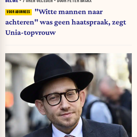
BELGIË
•
7 UREN
GELEDEN • DOOR PETER BACKX
"Witte mannen naar
achteren" was geen haatspraak, zegt
Unia-topvrouw