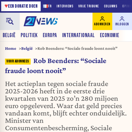
♥
EEN DONATIE DOEN
FR
INTERVIEWS
VRIJE TRIBUNE
COLUMNS
OPINI
ABONNEREN
INLOGGEN
BELGIË
POLITIEK
EUROPA
INTERNATIONAAL
ECONOMIE
Home
België
Rob Beenders: “Sociale fraude loont nooit”
Rob Beenders: “Sociale
fraude loont nooit”
Het actieplan tegen sociale fraude
2025-2026 heeft in de eerste drie
kwartalen van 2025 zo’n 280 miljoen
euro opgeleverd. Waar dat geld precies
vandaan komt, blijft echter onduidelijk.
Minister van
Consumentenbescherming, Sociale