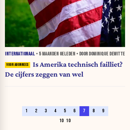
INTERNATIONAAL
•
5 MAANDEN
GELEDEN • DOOR DOMINIQUE DEWITTE
Is Amerika technisch failliet?
De cijfers zeggen van wel
1
2
3
4
5
6
7
8
9
10
10