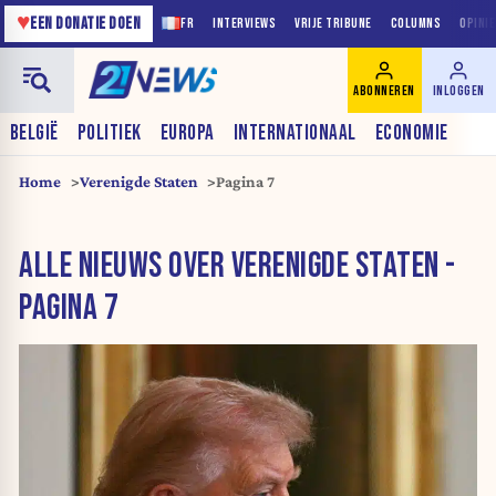
♥
EEN DONATIE DOEN
FR
INTERVIEWS
VRIJE TRIBUNE
COLUMNS
OPINI
ABONNEREN
INLOGGEN
BELGIË
POLITIEK
EUROPA
INTERNATIONAAL
ECONOMIE
Home
Verenigde Staten
Pagina 7
ALLE NIEUWS OVER VERENIGDE STATEN -
PAGINA 7