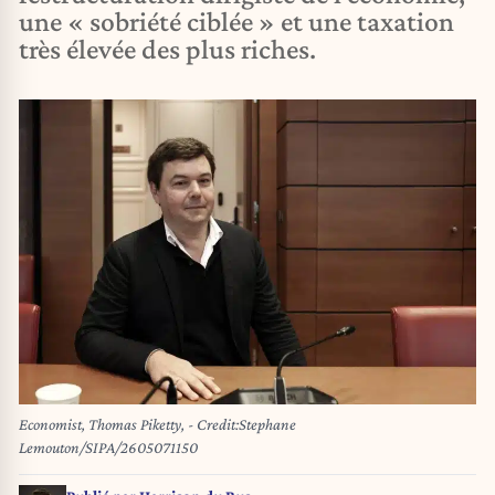
une « sobriété ciblée » et une taxation
très élevée des plus riches.
Economist, Thomas Piketty, - Credit:Stephane
Lemouton/SIPA/2605071150