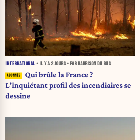
INTERNATIONAL
• IL Y A
2 JOURS
• PAR HARRISON DU BUS
Qui brûle la France ?
L'inquiétant profil des incendiaires se
dessine