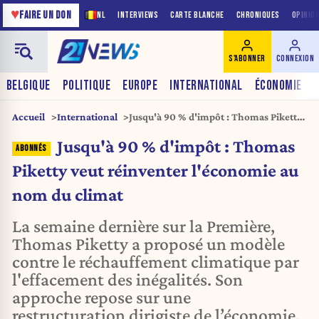
♥
FAIRE UN DON
NL
INTERVIEWS
CARTE BLANCHE
CHRONIQUES
OPINIO
S'ABONNER
CONNEXION
BELGIQUE
POLITIQUE
EUROPE
INTERNATIONAL
ÉCONOMIE
Accueil
International
Jusqu'à 90 % d'impôt : Thomas Piketty
veut réinventer l'économie au nom du
Jusqu'à 90 % d'impôt : Thomas
climat
Piketty veut réinventer l'économie au
nom du climat
La semaine dernière sur la Première,
Thomas Piketty a proposé un modèle
contre le réchauffement climatique par
l'effacement des inégalités. Son
approche repose sur une
restructuration dirigiste de l’économie,