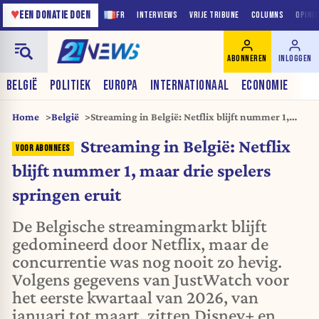
♥
EEN DONATIE DOEN
FR
INTERVIEWS
VRIJE TRIBUNE
COLUMNS
OPINI
ABONNEREN
INLOGGEN
BELGIË
POLITIEK
EUROPA
INTERNATIONAAL
ECONOMIE
Home
België
Streaming in België: Netflix blijft nummer 1,
maar drie spelers springen eruit
Streaming in België: Netflix
blijft nummer 1, maar drie spelers
springen eruit
De Belgische streamingmarkt blijft
gedomineerd door Netflix, maar de
concurrentie was nog nooit zo hevig.
Volgens gegevens van JustWatch voor
het eerste kwartaal van 2026, van
januari tot maart, zitten Disney+ en