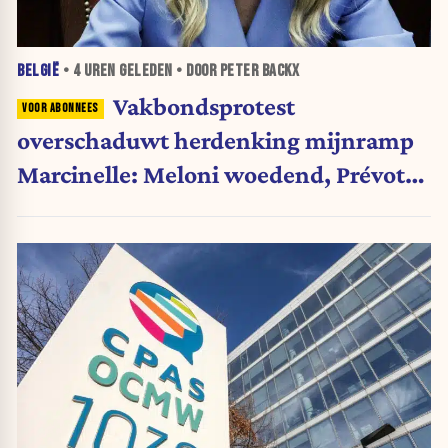
BELGIË
•
4 UREN
GELEDEN • DOOR PETER BACKX
Vakbondsprotest
overschaduwt herdenking mijnramp
Marcinelle: Meloni woedend, Prévot
betreurt actie