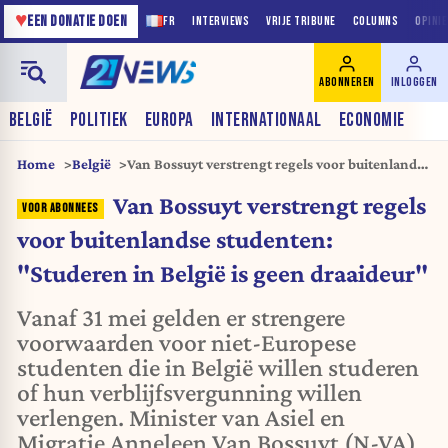
♥
EEN DONATIE DOEN
FR
INTERVIEWS
VRIJE TRIBUNE
COLUMNS
OPINI
ABONNEREN
INLOGGEN
BELGIË
POLITIEK
EUROPA
INTERNATIONAAL
ECONOMIE
Home
België
Van Bossuyt verstrengt regels voor buitenlandse
studenten: "Studeren in België is geen
Van Bossuyt verstrengt regels
draaideur"
voor buitenlandse studenten:
"Studeren in België is geen draaideur"
Vanaf 31 mei gelden er strengere
voorwaarden voor niet-Europese
studenten die in België willen studeren
of hun verblijfsvergunning willen
verlengen. Minister van Asiel en
Migratie Anneleen Van Bossuyt (N-VA)