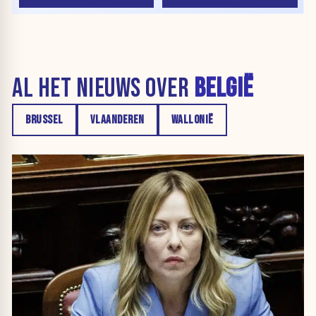
AL HET NIEUWS OVER
BELGIË
BRUSSEL
VLAANDEREN
WALLONIË