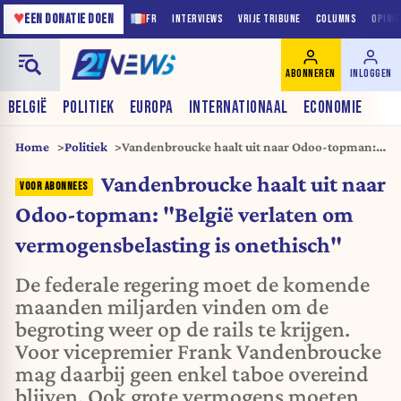
♥
EEN DONATIE DOEN
FR
INTERVIEWS
VRIJE TRIBUNE
COLUMNS
OPINI
ABONNEREN
INLOGGEN
BELGIË
POLITIEK
EUROPA
INTERNATIONAAL
ECONOMIE
Home
Politiek
Vandenbroucke haalt uit naar Odoo-topman:
"België verlaten om vermogensbelasting is
Vandenbroucke haalt uit naar
onethisch"
Odoo-topman: "België verlaten om
vermogensbelasting is onethisch"
De federale regering moet de komende
maanden miljarden vinden om de
begroting weer op de rails te krijgen.
Voor vicepremier Frank Vandenbroucke
mag daarbij geen enkel taboe overeind
blijven. Ook grote vermogens moeten