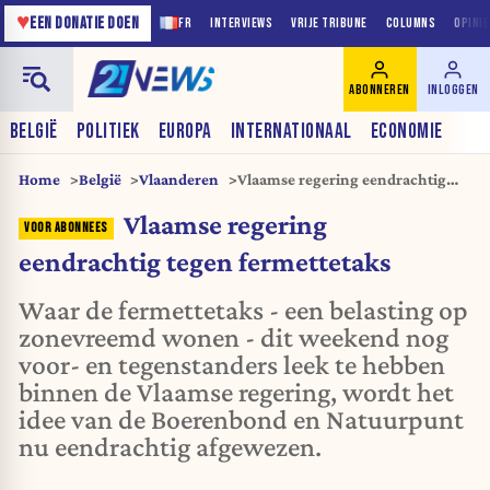
♥
EEN DONATIE DOEN
FR
INTERVIEWS
VRIJE TRIBUNE
COLUMNS
OPINI
ABONNEREN
INLOGGEN
BELGIË
POLITIEK
EUROPA
INTERNATIONAAL
ECONOMIE
Home
België
Vlaanderen
Vlaamse regering eendrachtig
tegen fermettetaks
Vlaamse regering
eendrachtig tegen fermettetaks
Waar de fermettetaks - een belasting op
zonevreemd wonen - dit weekend nog
voor- en tegenstanders leek te hebben
binnen de Vlaamse regering, wordt het
idee van de Boerenbond en Natuurpunt
nu eendrachtig afgewezen.