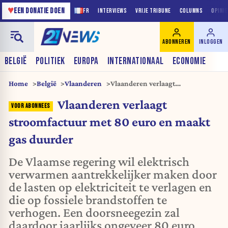
♥
EEN DONATIE DOEN
FR
INTERVIEWS
VRIJE TRIBUNE
COLUMNS
OPINI
ABONNEREN
INLOGGEN
BELGIË
POLITIEK
EUROPA
INTERNATIONAAL
ECONOMIE
Home
België
Vlaanderen
Vlaanderen verlaagt
stroomfactuur met 80 euro en
Vlaanderen verlaagt
maakt gas duurder
stroomfactuur met 80 euro en maakt
gas duurder
De Vlaamse regering wil elektrisch
verwarmen aantrekkelijker maken door
de lasten op elektriciteit te verlagen en
die op fossiele brandstoffen te
verhogen. Een doorsneegezin zal
daardoor jaarlijks ongeveer 80 euro