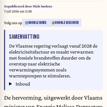
Wednesday 03 December 2025. BELGA PHOTO NICOLAS
MAETERLINCK
Gepubliceerd door
Niels Saelens
7 juli 2026 om 11:28
Volg ons op
GOOGLE NEWS
GOOGLE DISCOVER
VAN HET ARTIKEL
SAMENVATTING
De Vlaamse regering verlaagt vanaf 2028 de
elektriciteitsfactuur en maakt verwarmen
met fossiele brandstoffen duurder om de
overstap naar elektrische
verwarmingssystemen zoals
warmtepompen te stimuleren.
Inhoud
De hervorming, uitgewerkt door Vlaams
minister van Energie Melissa Depraetere