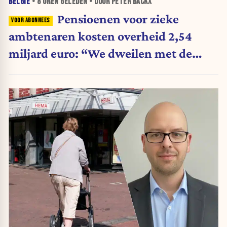
BELGIË
•
8 UREN
GELEDEN • DOOR PETER BACKX
Pensioenen voor zieke
ambtenaren kosten overheid 2,54
miljard euro: “We dweilen met de
belastingkranen open”