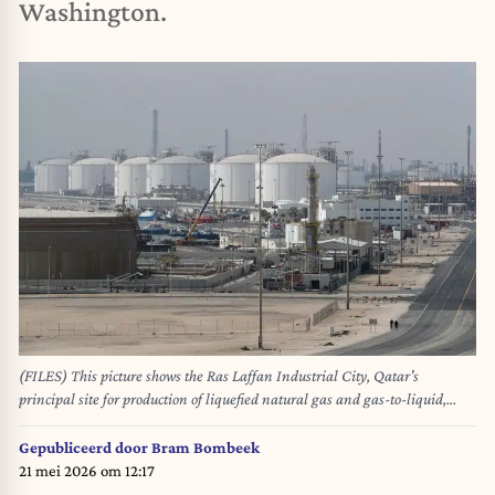
Washington.
(FILES) This picture shows the Ras Laffan Industrial City, Qatar's
principal site for production of liquefied natural gas and gas-to-liquid,
administrated by Qatar Petroleum, some 80 kilometers (50 miles) north of
the capital Doha, on February 6, 2017. Tehran on March 19, 2026, has
Gepubliceerd door
Bram Bombeek
carried out a series of attacks on Gulf energy sites, including on Qatar's
21 mei 2026 om 12:17
huge Ras Laffan LNG facility, in retaliation for an Israeli strike on Iran's