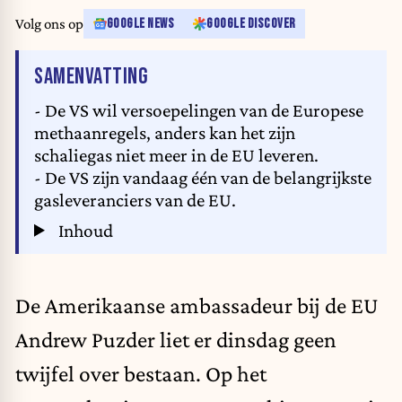
South Pars gas field -- part of the world's largest natural gas reservoir.
Volg ons op
GOOGLE NEWS
GOOGLE DISCOVER
KARIM JAAFAR / AFP
VAN HET ARTIKEL
SAMENVATTING
- De VS wil versoepelingen van de Europese
methaanregels, anders kan het zijn
schaliegas niet meer in de EU leveren.
- De VS zijn vandaag één van de belangrijkste
gasleveranciers van de EU.
Inhoud
De Amerikaanse ambassadeur bij de EU
Andrew Puzder liet er dinsdag geen
twijfel over bestaan. Op het