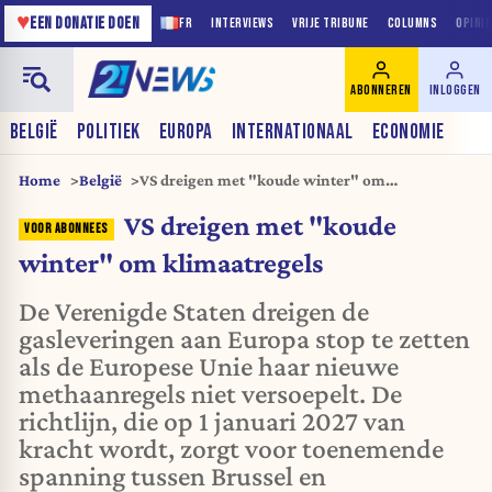
♥
EEN DONATIE DOEN
FR
INTERVIEWS
VRIJE TRIBUNE
COLUMNS
OPINI
ABONNEREN
INLOGGEN
BELGIË
POLITIEK
EUROPA
INTERNATIONAAL
ECONOMIE
Home
België
VS dreigen met "koude winter" om
klimaatregels
VS dreigen met "koude
winter" om klimaatregels
De Verenigde Staten dreigen de
gasleveringen aan Europa stop te zetten
als de Europese Unie haar nieuwe
methaanregels niet versoepelt. De
richtlijn, die op 1 januari 2027 van
kracht wordt, zorgt voor toenemende
spanning tussen Brussel en