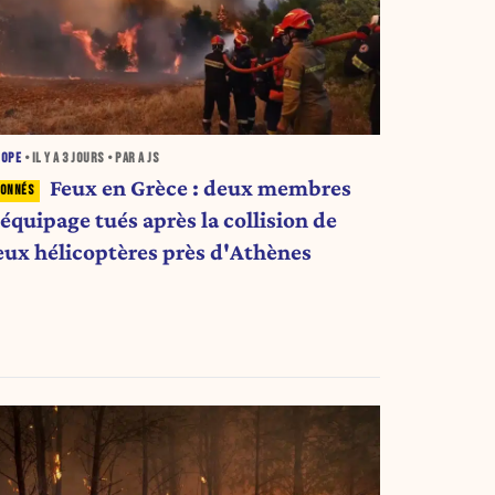
ROPE
• IL Y A
3 JOURS
• PAR A JS
Feux en Grèce : deux membres
équipage tués après la collision de
eux hélicoptères près d'Athènes