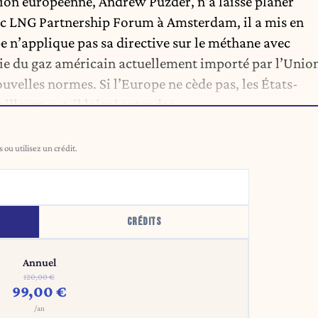
on européenne, Andrew Puzder, n’a laissé planer
ic LNG Partnership Forum à Amsterdam, il a mis en
pe n’applique pas sa directive sur le méthane avec
ie du gaz américain actuellement importé par l’Unio
ouvelles normes. Si l’Europe ne cède pas, les États-
lleurs, a-t-il laissé entendre.
ou utilisez un crédit.
CRÉDITS
Annuel
120,00 €
99,00 €
/an