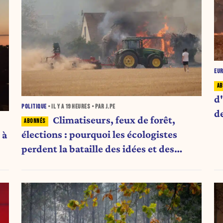
EU
d'
POLITIQUE
• IL Y A
19 HEURES
• PAR J.PE
d
Climatiseurs, feux de forêt,
élections : pourquoi les écologistes
 à
perdent la bataille des idées et des
urnes