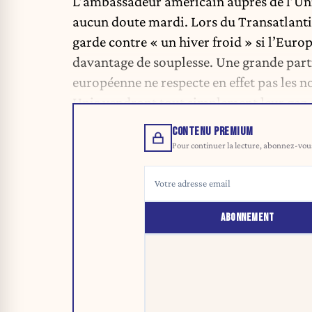
L’ambassadeur américain auprès de l’Uni
aucun doute mardi. Lors du Transatlant
garde contre « un hiver froid » si l’Euro
davantage de souplesse. Une grande part
européenne ne respecte en effet pas les n
Unis vendront tout simplement leur gaz ai
CONTENU PREMIUM
Pour continuer la lecture, abonnez-vous 
ABONNEMENT