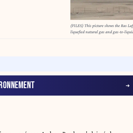
(FILES) This picture shows the Ras Laff
liquefied natural gas and gas-to-liqu
miles) north of the capital Doha, on F
series of attacks on Gulf energy sites,
retaliation for an Israeli strike on Ira
reservoir. KARIM JAAFAR / AFP
IRONNEMENT