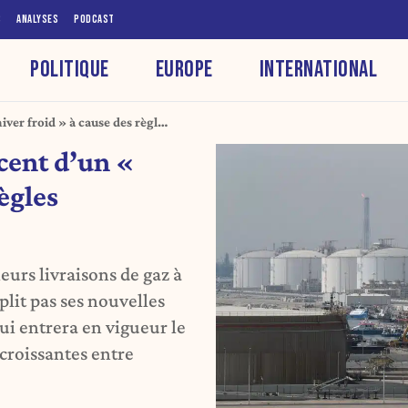
S
ANALYSES
PODCAST
POLITIQUE
EUROPE
INTERNATIONAL
ver froid » à cause des règles
cent d’un «
règles
urs livraisons de gaz à
lit pas ses nouvelles
qui entrera en vigueur le
 croissantes entre