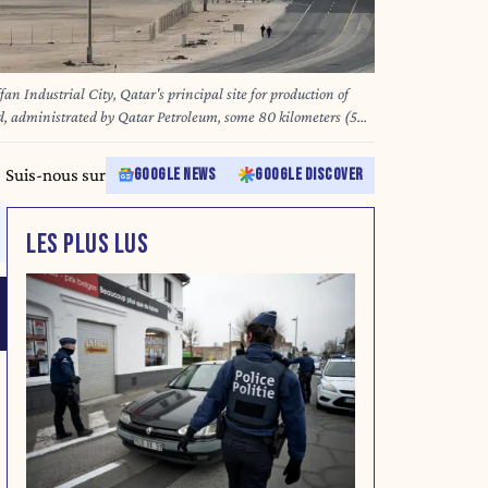
an Industrial City, Qatar's principal site for production of
id, administrated by Qatar Petroleum, some 80 kilometers (50
ebruary 6, 2017. Tehran on March 19, 2026, has carried out a
 including on Qatar's huge Ras Laffan LNG facility, in
Suis-nous sur
GOOGLE NEWS
GOOGLE DISCOVER
n's South Pars gas field -- part of the world's largest natural gas
LES PLUS LUS