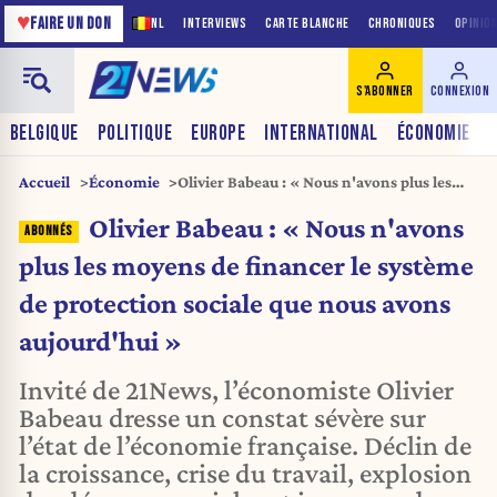
♥
FAIRE UN DON
NL
INTERVIEWS
CARTE BLANCHE
CHRONIQUES
OPINIO
S'ABONNER
CONNEXION
BELGIQUE
POLITIQUE
EUROPE
INTERNATIONAL
ÉCONOMIE
Accueil
Économie
Olivier Babeau : « Nous n'avons plus les
moyens de financer le système de
Olivier Babeau : « Nous n'avons
protection sociale que nous avons
aujourd'hui »
plus les moyens de financer le système
de protection sociale que nous avons
aujourd'hui »
Invité de 21News, l’économiste Olivier
Babeau dresse un constat sévère sur
l’état de l’économie française. Déclin de
la croissance, crise du travail, explosion