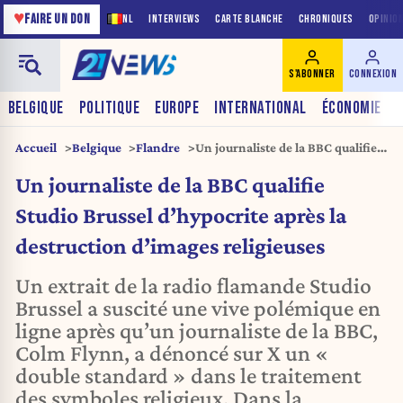
♥
FAIRE UN DON
NL
INTERVIEWS
CARTE BLANCHE
CHRONIQUES
OPINIO
S'ABONNER
CONNEXION
BELGIQUE
POLITIQUE
EUROPE
INTERNATIONAL
ÉCONOMIE
Accueil
Belgique
Flandre
Un journaliste de la BBC qualifie
Studio Brussel d’hypocrite après
Un journaliste de la BBC qualifie
la destruction d’images
religieuses
Studio Brussel d’hypocrite après la
destruction d’images religieuses
Un extrait de la radio flamande Studio
Brussel a suscité une vive polémique en
ligne après qu’un journaliste de la BBC,
Colm Flynn, a dénoncé sur X un «
double standard » dans le traitement
des symboles religieux. Dans la