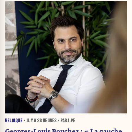
BELGIQUE
• IL Y A
23 HEURES
• PAR J.PE
Georges-Louis Bouchez : « La gauche