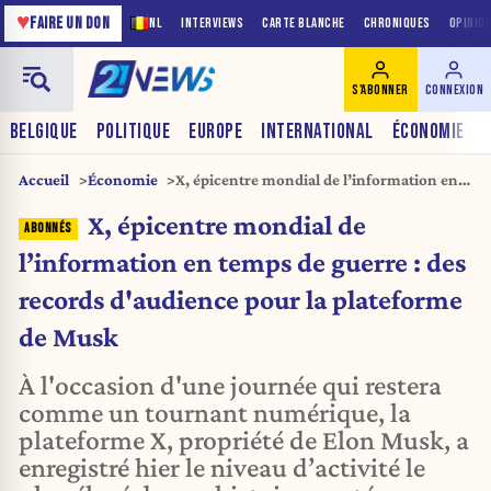
♥
FAIRE UN DON
NL
INTERVIEWS
CARTE BLANCHE
CHRONIQUES
OPINIO
S'ABONNER
CONNEXION
BELGIQUE
POLITIQUE
EUROPE
INTERNATIONAL
ÉCONOMIE
Accueil
Économie
X, épicentre mondial de l’information en
temps de guerre : des records d'audience
X, épicentre mondial de
pour la plateforme de Musk
l’information en temps de guerre : des
records d'audience pour la plateforme
de Musk
À l'occasion d'une journée qui restera
comme un tournant numérique, la
plateforme X, propriété de Elon Musk, a
enregistré hier le niveau d’activité le