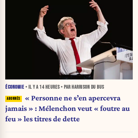
ÉCONOMIE
• IL Y A
14 HEURES
• PAR HARRISON DU BUS
« Personne ne s’en apercevra
jamais » : Mélenchon veut « foutre au
feu » les titres de dette