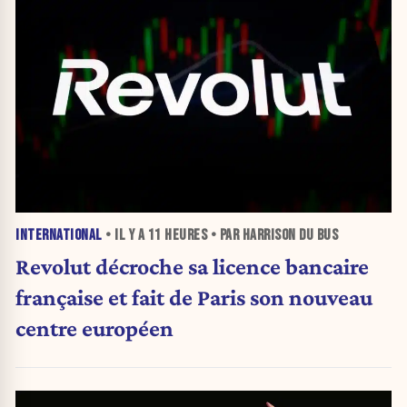
INTERNATIONAL
• IL Y A
11 HEURES
• PAR HARRISON DU BUS
Revolut décroche sa licence bancaire
française et fait de Paris son nouveau
centre européen