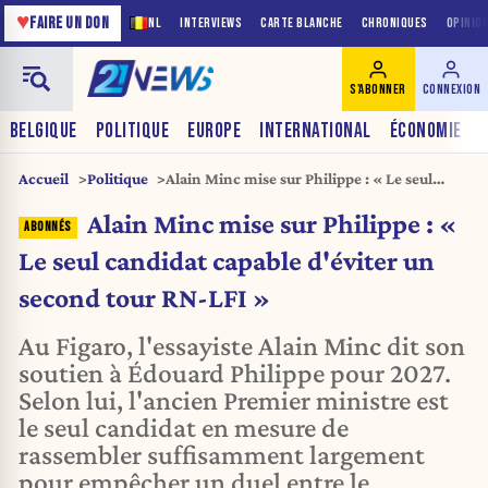
♥
FAIRE UN DON
NL
INTERVIEWS
CARTE BLANCHE
CHRONIQUES
OPINIO
S'ABONNER
CONNEXION
BELGIQUE
POLITIQUE
EUROPE
INTERNATIONAL
ÉCONOMIE
Accueil
Politique
Alain Minc mise sur Philippe : « Le seul
candidat capable d'éviter un second tour
Alain Minc mise sur Philippe : «
RN-LFI »
Le seul candidat capable d'éviter un
second tour RN-LFI »
Au Figaro, l'essayiste Alain Minc dit son
soutien à Édouard Philippe pour 2027.
Selon lui, l'ancien Premier ministre est
le seul candidat en mesure de
rassembler suffisamment largement
pour empêcher un duel entre le