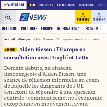
♥
FAIRE UN DON
NL
INTERVIEWS
CARTE BLANCHE
CHRONIQUES
OPINIO
S'ABONNER
CONNEXION
BELGIQUE
POLITIQUE
EUROPE
INTERNATIONAL
ÉCONOMIE
Accueil
Europe
Alden Biesen : l’Europe en consultation avec
Draghi et Letta
Alden Biesen : l’Europe en
consultation avec Draghi et Letta
Demain débute, au château
limbourgeois d’Alden Biesen, une
séance de réflexion informelle au cours
de laquelle les dirigeants de l’UE
tenteront de répondre à une question
centrale : comment remettre l’économie
européenne en mouvement, avant