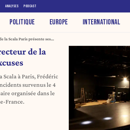
S
ANALYSES
PODCAST
POLITIQUE
EUROPE
INTERNATIONAL
de la Scala Paris présente ses
recteur de la
excuses
 Scala à Paris, Frédéric
incidents survenus le 4
aire organisée dans le
de-France.