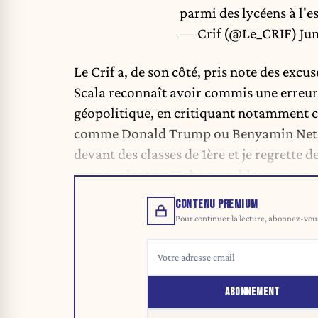
parmi des lycéens à l'
— Crif (@Le_CRIF)
Jun
Le Crif a, de son côté, pris note des excus
Scala reconnaît avoir commis une erreur : 
géopolitique, en critiquant notamment ce
comme Donald Trump ou Benyamin Netany
devant des classes de 1ère et je regrette 
propos aient pu « choquer, blesser ou cré
CONTENU PREMIUM
Pour continuer la lecture, abonnez-vous 
ABONNEMENT