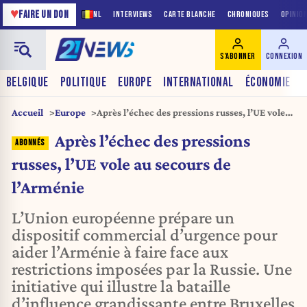
♥
FAIRE UN DON
NL
INTERVIEWS
CARTE BLANCHE
CHRONIQUES
OPINIO
S'ABONNER
CONNEXION
BELGIQUE
POLITIQUE
EUROPE
INTERNATIONAL
ÉCONOMIE
Accueil
Europe
Après l’échec des pressions russes, l’UE vole
au secours de l’Arménie
Après l’échec des pressions
russes, l’UE vole au secours de
l’Arménie
L’Union européenne prépare un
dispositif commercial d’urgence pour
aider l’Arménie à faire face aux
restrictions imposées par la Russie. Une
initiative qui illustre la bataille
d’influence grandissante entre Bruxelles