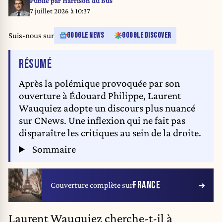
Publié par
Harrison du Bus
7 juillet 2026 à 10:37
Suis-nous sur
GOOGLE NEWS
GOOGLE DISCOVER
DE L'ARTICLE
RÉSUMÉ
Après la polémique provoquée par son
ouverture à Édouard Philippe, Laurent
Wauquiez adopte un discours plus nuancé
sur CNews. Une inflexion qui ne fait pas
disparaître les critiques au sein de la droite.
Sommaire
FRANCE
Couverture complète sur
Laurent Wauquiez cherche-t-il à