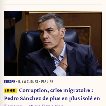
EUROPE
• IL Y A
2 JOURS
• PAR J.PE
Corruption, crise migratoire :
Pedro Sánchez de plus en plus isolé en