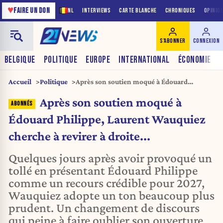
♥
FAIRE UN DON
NL
INTERVIEWS
CARTE BLANCHE
CHRONIQUES
OPINIO
S'ABONNER
CONNEXION
BELGIQUE
POLITIQUE
EUROPE
INTERNATIONAL
ÉCONOMIE
Accueil
Politique
Après son soutien moqué à Édouard
Philippe, Laurent Wauquiez cherche à
Après son soutien moqué à
revirer à droite...
Édouard Philippe, Laurent Wauquiez
cherche à revirer à droite...
Quelques jours après avoir provoqué un
tollé en présentant Édouard Philippe
comme un recours crédible pour 2027,
Wauquiez adopte un ton beaucoup plus
prudent. Un changement de discours
qui peine à faire oublier son ouverture