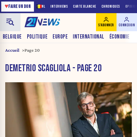
♥
FAIRE UN DON
NL
INTERVIEWS
CARTE BLANCHE
CHRONIQUES
OPINIO
S'ABONNER
CONNEXION
BELGIQUE
POLITIQUE
EUROPE
INTERNATIONAL
ÉCONOMIE
Accueil
Page 20
DEMETRIO SCAGLIOLA - PAGE 20