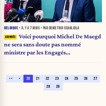
BELGIQUE
• IL Y A
7 MOIS
• PAR DEMETRIO SCAGLIOLA
Voici pourquoi Michel De Maegd
ne sera sans doute pas nommé
ministre par les Engagés…
<<
<
20
21
22
23
24
25
26
27
28
29