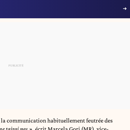
ec la communication habituellement feutrée des
me tairai pas »
, écrit Marcela Gori (MR), vice-