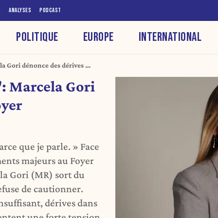
S
ANALYSES
PODCAST
POLITIQUE
EUROPE
INTERNATIONAL
la Gori dénonce des dérives au
": Marcela Gori
oyer
rce que je parle. » Face
ments majeurs au Foyer
la Gori (MR) sort du
efuse de cautionner.
nsuffisant, dérives dans
mentent une forte tension