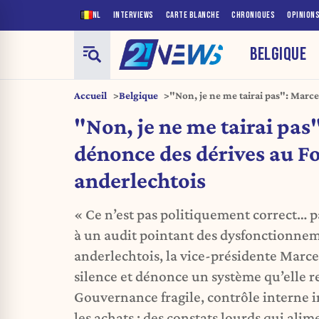
NL
INTERVIEWS
CARTE BLANCHE
CHRONIQUES
OPINION
BELGIQUE
Accueil
Belgique
"Non, je ne me tairai pas": Marce
Foyer anderlechtois
"Non, je ne me tairai pas
dénonce des dérives au F
anderlechtois
« Ce n’est pas politiquement correct… pa
à un audit pointant des dysfonctionne
anderlechtois, la vice-présidente Marce
silence et dénonce un système qu’elle r
Gouvernance fragile, contrôle interne i
les achats : des constats lourds qui ali