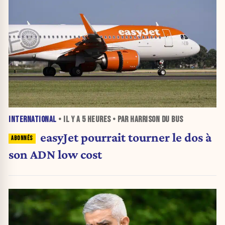
INTERNATIONAL
• IL Y A
5 HEURES
• PAR HARRISON DU BUS
easyJet pourrait tourner le dos à
son ADN low cost