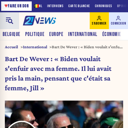
♥
FAIRE UN DON
NL
INTERVIEWS
CARTE BLANCHE
CHRONIQUES
OPINIO
S'ABONNER
CONNEXION
BELGIQUE
POLITIQUE
EUROPE
INTERNATIONAL
ÉCONOMIE
Accueil
International
Bart De Wever : « Biden voulait s’enfuir
avec ma femme. Il lui avait pris la main,
Bart De Wever : « Biden voulait
pensant que c’était sa femme, Jill »
s'enfuir avec ma femme. Il lui avait
pris la main, pensant que c'était sa
femme, Jill »