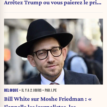
Arrêtez Trump ou vous paierez le prix
»
BELGIQUE
• IL Y A
2 JOURS
• PAR J.PE
Bill White sur Moshe Friedman : «
J'appelle les journalistes, les