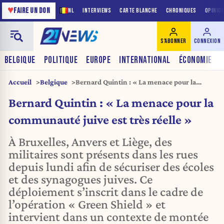
♥
FAIRE UN DON
NL
INTERVIEWS
CARTE BLANCHE
CHRONIQUES
OPINIO
S'ABONNER
CONNEXION
BELGIQUE
POLITIQUE
EUROPE
INTERNATIONAL
ÉCONOMIE
Accueil
Belgique
Bernard Quintin : « La menace pour la
communauté juive est très réelle »
Bernard Quintin : « La menace pour la
communauté juive est très réelle »
À Bruxelles, Anvers et Liège, des
militaires sont présents dans les rues
depuis lundi afin de sécuriser des écoles
et des synagogues juives. Ce
déploiement s’inscrit dans le cadre de
l’opération « Green Shield » et
intervient dans un contexte de montée