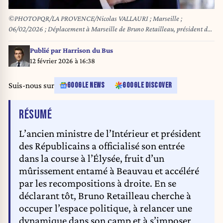
©PHOTOPQR/LA PROVENCE/Nicolas VALLAURI ; Marseille ;
06/02/2026 ; Déplacement à Marseille de Bruno Retailleau, président des
Républicains Ici pour une réunion avec les militants à l'ASPTT au port de
La Pointe Rouge
Publié par
Harrison du Bus
12 février 2026 à 16:38
Suis-nous sur
GOOGLE NEWS
GOOGLE DISCOVER
DE L'ARTICLE
RÉSUMÉ
L’ancien ministre de l’Intérieur et président
des Républicains a officialisé son entrée
dans la course à l’Élysée, fruit d’un
mûrissement entamé à Beauvau et accéléré
par les recompositions à droite. En se
déclarant tôt, Bruno Retailleau cherche à
occuper l’espace politique, à relancer une
dynamique dans son camp et à s’imposer