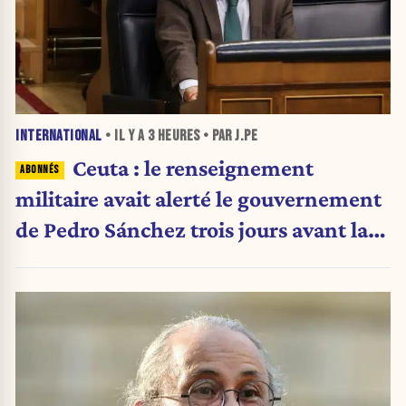
INTERNATIONAL
• IL Y A
3 HEURES
• PAR J.PE
Ceuta : le renseignement
militaire avait alerté le gouvernement
de Pedro Sánchez trois jours avant la
crise migratoire