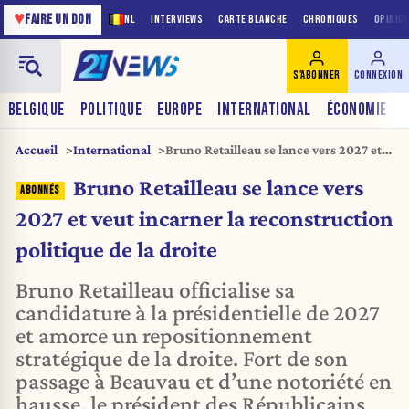
♥
FAIRE UN DON
NL
INTERVIEWS
CARTE BLANCHE
CHRONIQUES
OPINIO
S'ABONNER
CONNEXION
BELGIQUE
POLITIQUE
EUROPE
INTERNATIONAL
ÉCONOMIE
Accueil
International
Bruno Retailleau se lance vers 2027 et
veut incarner la reconstruction
Bruno Retailleau se lance vers
politique de la droite
2027 et veut incarner la reconstruction
politique de la droite
Bruno Retailleau officialise sa
candidature à la présidentielle de 2027
et amorce un repositionnement
stratégique de la droite. Fort de son
passage à Beauvau et d’une notoriété en
hausse, le président des Républicains