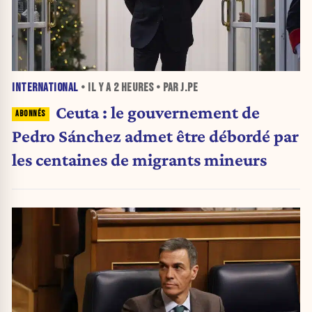
INTERNATIONAL
• IL Y A
2 HEURES
• PAR J.PE
Ceuta : le gouvernement de
Pedro Sánchez admet être débordé par
les centaines de migrants mineurs