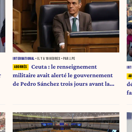
INTERNATIONAL
• IL Y A
16 HEURES
• PAR J.PE
Ceuta : le renseignement
INT
r
militaire avait alerté le gouvernement
de Pedro Sánchez trois jours avant la
d
crise migratoire
fa
n