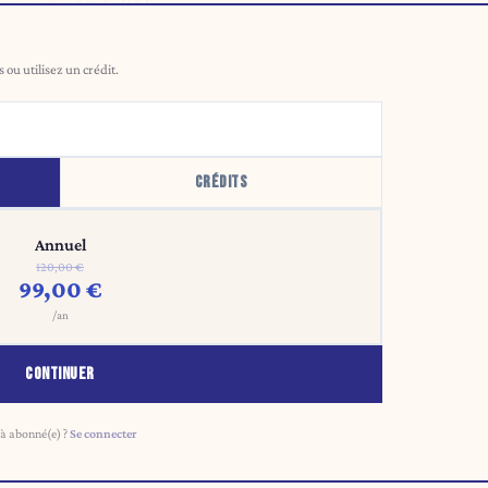
er le budget 2027.
ou utilisez un crédit.
CRÉDITS
Annuel
120,00 €
99,00 €
/an
CONTINUER
à abonné(e) ?
Se connecter