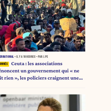
ERNATIONAL
• IL Y A
18 HEURES
• PAR J.PE
Ceuta : les associations
énoncent un gouvernement qui « ne
it rien », les policiers craignent une
ouvelle crise migratoire