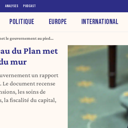
S
ANALYSES
PODCAST
POLITIQUE
EUROPE
INTERNATIONAL
met le gouvernement au pied
eau du Plan met
 du mur
gouvernement un rapport
7. Le document recense
nsions, les soins de
 la fiscalité du capital,