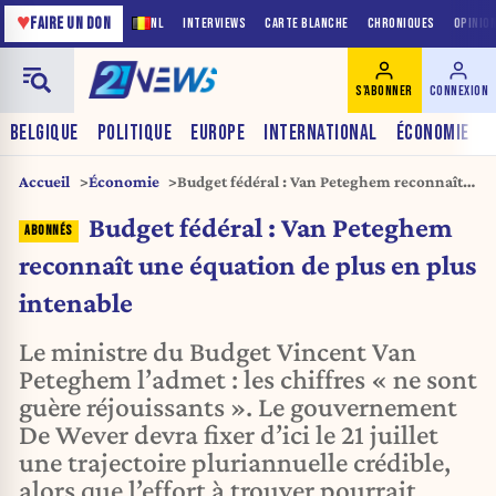
♥
FAIRE UN DON
NL
INTERVIEWS
CARTE BLANCHE
CHRONIQUES
OPINIO
S'ABONNER
CONNEXION
BELGIQUE
POLITIQUE
EUROPE
INTERNATIONAL
ÉCONOMIE
Accueil
Économie
Budget fédéral : Van Peteghem reconnaît
une équation de plus en plus intenable
Budget fédéral : Van Peteghem
reconnaît une équation de plus en plus
intenable
Le ministre du Budget Vincent Van
Peteghem l’admet : les chiffres « ne sont
guère réjouissants ». Le gouvernement
De Wever devra fixer d’ici le 21 juillet
une trajectoire pluriannuelle crédible,
alors que l’effort à trouver pourrait