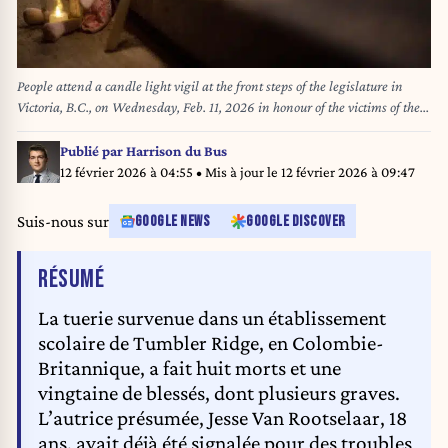
People attend a candle light vigil at the front steps of the legislature in
Victoria, B.C., on Wednesday, Feb. 11, 2026 in honour of the victims of the
school shooting in Tumbler Ridge, B.C. THE CANADIAN PRESS/Chad
Hipolito
Publié par
Harrison du Bus
12 février 2026 à 04:55
• Mis à jour le
12 février 2026 à 09:47
Suis-nous sur
GOOGLE NEWS
GOOGLE DISCOVER
DE L'ARTICLE
RÉSUMÉ
La tuerie survenue dans un établissement
scolaire de Tumbler Ridge, en Colombie-
Britannique, a fait huit morts et une
vingtaine de blessés, dont plusieurs graves.
L’autrice présumée, Jesse Van Rootselaar, 18
ans, avait déjà été signalée pour des troubles