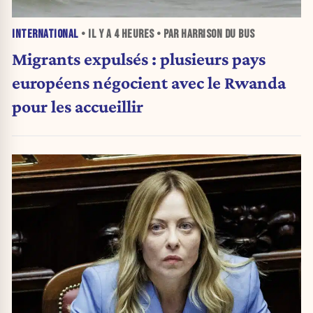
INTERNATIONAL
• IL Y A
4 HEURES
• PAR HARRISON DU BUS
Migrants expulsés : plusieurs pays
européens négocient avec le Rwanda
pour les accueillir