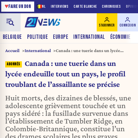
♥
FAIRE UN DON
NL
INTERVIEWS
CARTE BLANCHE
CHRONIQUES
OPINIO
S'ABONNER
CONNEXION
BELGIQUE
POLITIQUE
EUROPE
INTERNATIONAL
ÉCONOMIE
Accueil
International
Canada : une tuerie dans un lycée
endeuille tout un pays, le profil
Canada : une tuerie dans un
troublant de l’assaillante se précise
lycée endeuille tout un pays, le profil
troublant de l’assaillante se précise
Huit morts, des dizaines de blessés, une
adolescente grièvement touchée et un
pays sidéré : la fusillade survenue dans
l’établissement de Tumbler Ridge, en
Colombie-Britannique, constitue l’un
des drames scolaires les plus graves