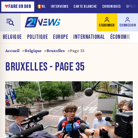
♥
FAIRE UN DON
NL
INTERVIEWS
CARTE BLANCHE
CHRONIQUES
OPINIO
S'ABONNER
CONNEXION
BELGIQUE
POLITIQUE
EUROPE
INTERNATIONAL
ÉCONOMIE
Accueil
Belgique
Bruxelles
Page 35
BRUXELLES - PAGE 35