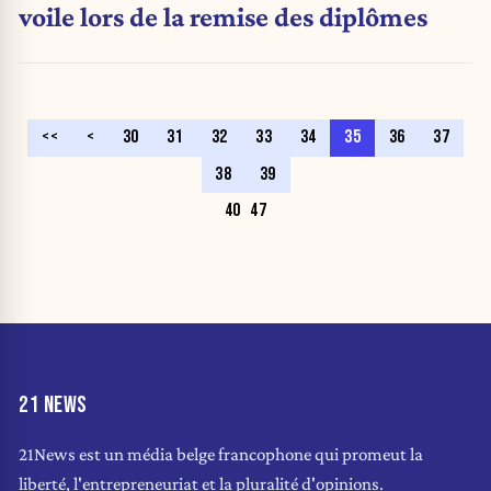
voile lors de la remise des diplômes
<<
<
30
31
32
33
34
35
36
37
38
39
40
47
21 NEWS
21News est un média belge francophone qui promeut la
liberté, l'entrepreneuriat et la pluralité d'opinions.