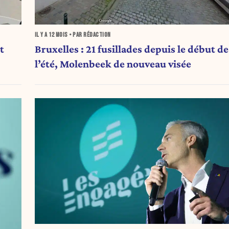
IL Y A
12 MOIS
• PAR RÉDACTION
t
Bruxelles : 21 fusillades depuis le début de
l’été, Molenbeek de nouveau visée