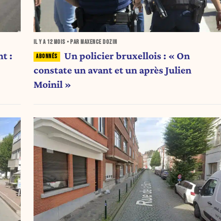
IL Y A
12 MOIS
• PAR MAXENCE DOZIN
Un policier bruxellois : « On
t :
constate un avant et un après Julien
Moinil »