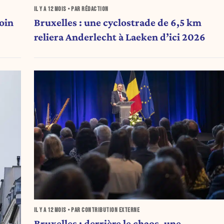
IL Y A
12 MOIS
• PAR RÉDACTION
loin
Bruxelles : une cyclostrade de 6,5 km
reliera Anderlecht à Laeken d’ici 2026
IL Y A
12 MOIS
• PAR CONTRIBUTION EXTERNE
Bruxelles : derrière le chaos, une