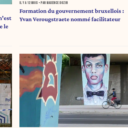
IL Y A
12 MOIS
• PAR MAXENCE DOZIN
Formation du gouvernement bruxellois :
n'est
Yvan Verougstraete nommé facilitateur
 le