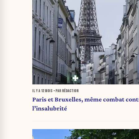
IL Y A
12 MOIS
• PAR RÉDACTION
Paris et Bruxelles, même combat cont
l’insalubrité