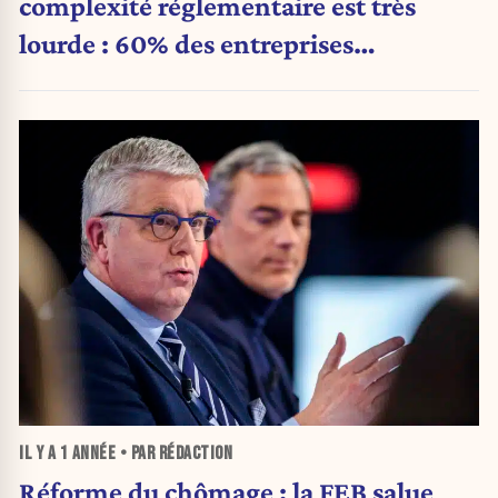
complexité réglementaire est très
lourde : 60% des entreprises
européennes voient les
réglementations comme un frein à
l’investissement »
IL Y A
1 ANNÉE
• PAR RÉDACTION
Réforme du chômage : la FEB salue