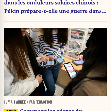
dans les onduleurs solaires chinois :
Pékin prépare-t-elle une guerre dans
le noir ?
IL Y A
1 ANNÉE
• PAR RÉDACTION
Comment les géants du