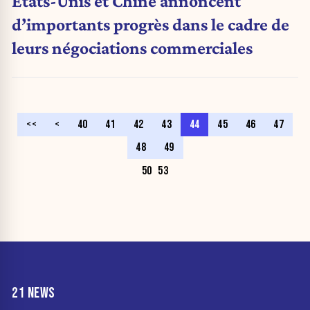
États-Unis et Chine annoncent
d’importants progrès dans le cadre de
leurs négociations commerciales
<<
<
40
41
42
43
44
45
46
47
48
49
50
53
21 NEWS