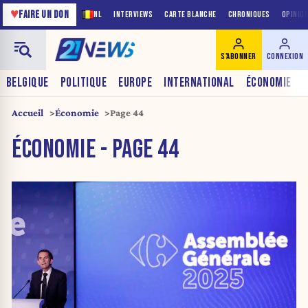
♥
FAIRE UN DON
NL
INTERVIEWS
CARTE BLANCHE
CHRONIQUES
OPINIO
S'ABONNER
CONNEXION
BELGIQUE
POLITIQUE
EUROPE
INTERNATIONAL
ÉCONOMIE
Accueil
Économie
Page 44
ÉCONOMIE - PAGE 44