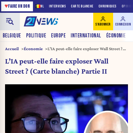
♥
FAIRE UN DON
NL
INTERVIEWS
CARTE BLANCHE
CHRONIQUES
OPINIO
S'ABONNER
CONNEXION
BELGIQUE
POLITIQUE
EUROPE
INTERNATIONAL
ÉCONOMIE
Accueil
Économie
L’IA peut-elle faire exploser Wall Street ?
(Carte blanche) Partie II
L’IA peut-elle faire exploser Wall
Street ? (Carte blanche) Partie II