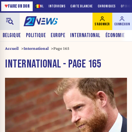
♥
FAIRE UN DON
NL
INTERVIEWS
CARTE BLANCHE
CHRONIQUES
OPINIO
S'ABONNER
CONNEXION
BELGIQUE
POLITIQUE
EUROPE
INTERNATIONAL
ÉCONOMIE
Accueil
International
Page 165
INTERNATIONAL - PAGE 165