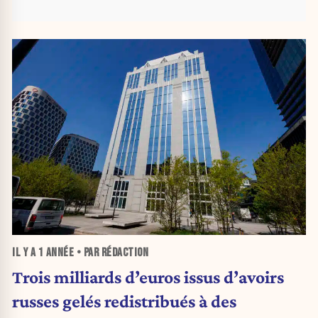
IL Y A
1 ANNÉE
• PAR RÉDACTION
Trois milliards d’euros issus d’avoirs
russes gelés redistribués à des