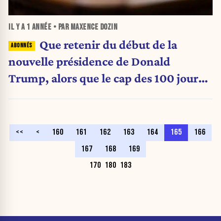
IL Y A
1 ANNÉE
• PAR MAXENCE DOZIN
Que retenir du début de la
nouvelle présidence de Donald
Trump, alors que le cap des 100 jours
s’annonce aujourd’hui ? (Analyse)
<<
<
160
161
162
163
164
165
166
167
168
169
170
180
183