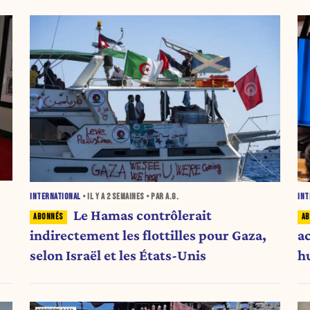
INTERNATIONAL
• IL Y A
2 SEMAINES
• PAR A.G.
INT
Le Hamas contrôlerait
indirectement les flottilles pour Gaza,
a
selon Israël et les États-Unis
h