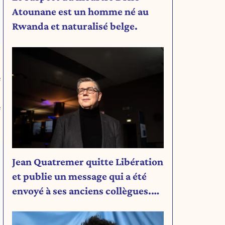
Atounane est un homme né au
Rwanda et naturalisé belge.
e
e
Jean Quatremer quitte Libération
et publie un message qui a été
envoyé à ses anciens collègues.
Découvrez son message.