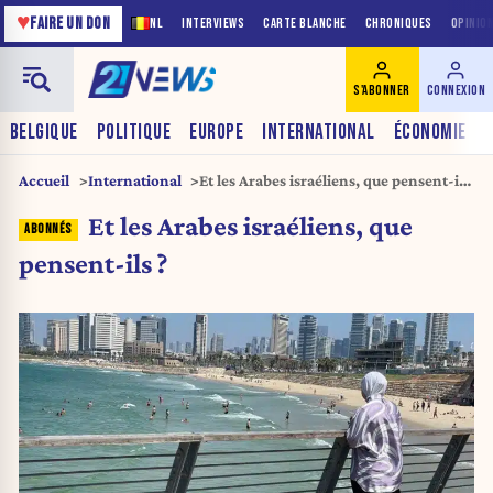
♥
FAIRE UN DON
NL
INTERVIEWS
CARTE BLANCHE
CHRONIQUES
OPINIO
S'ABONNER
CONNEXION
BELGIQUE
POLITIQUE
EUROPE
INTERNATIONAL
ÉCONOMIE
Accueil
International
Et les Arabes israéliens, que pensent-ils
?
Et les Arabes israéliens, que
pensent-ils ?