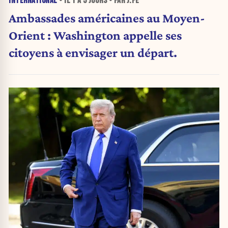
INTERNATIONAL
• IL Y A
5 JOURS
• PAR J.PE
Ambassades américaines au Moyen-
Orient : Washington appelle ses
citoyens à envisager un départ.