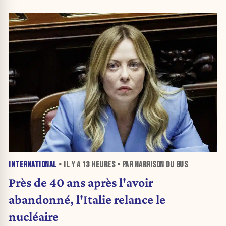
INTERNATIONAL
• IL Y A
13 HEURES
• PAR HARRISON DU BUS
Près de 40 ans après l'avoir
abandonné, l'Italie relance le
nucléaire