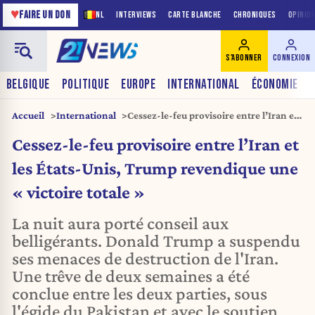
♥
FAIRE UN DON
NL
INTERVIEWS
CARTE BLANCHE
CHRONIQUES
OPINIO
S'ABONNER
CONNEXION
BELGIQUE
POLITIQUE
EUROPE
INTERNATIONAL
ÉCONOMIE
Accueil
International
Cessez-le-feu provisoire entre l’Iran et
les États-Unis, Trump revendique une
Cessez-le-feu provisoire entre l’Iran et
« victoire totale »
les États-Unis, Trump revendique une
« victoire totale »
La nuit aura porté conseil aux
belligérants. Donald Trump a suspendu
ses menaces de destruction de l'Iran.
Une trêve de deux semaines a été
conclue entre les deux parties, sous
l'égide du Pakistan et avec le soutien