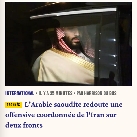
INTERNATIONAL
• IL Y A
35 MINUTES
• PAR HARRISON DU BUS
L'Arabie saoudite redoute une
offensive coordonnée de l'Iran sur
deux fronts