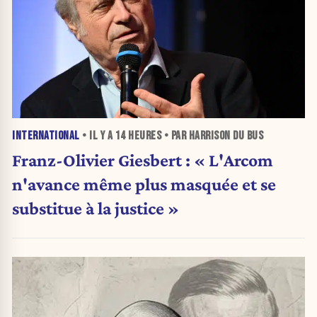
INTERNATIONAL
• IL Y A
14 HEURES
• PAR HARRISON DU BUS
Franz-Olivier Giesbert : « L'Arcom
n'avance même plus masquée et se
substitue à la justice »