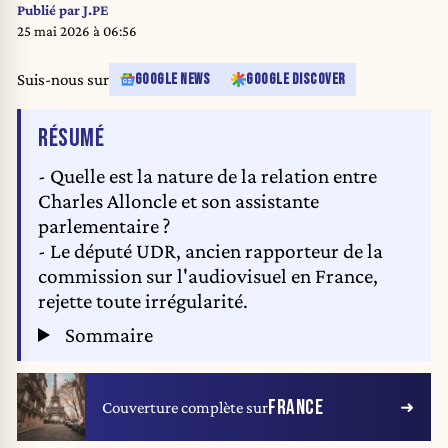
Rialah/SIPA/2604011641
Publié par
J.PE
25 mai 2026 à 06:56
Suis-nous sur
GOOGLE NEWS
GOOGLE DISCOVER
DE L'ARTICLE
RÉSUMÉ
- Quelle est la nature de la relation entre
Charles Alloncle et son assistante
parlementaire ?
- Le député UDR, ancien rapporteur de la
commission sur l'audiovisuel en France,
rejette toute irrégularité.
Sommaire
FRANCE
Couverture complète sur