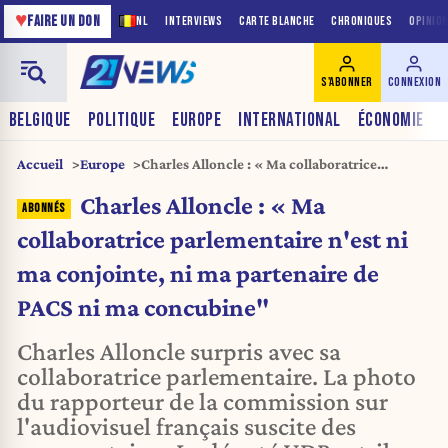
♥
FAIRE UN DON
NL
INTERVIEWS
CARTE BLANCHE
CHRONIQUES
OPINIO
S'ABONNER
CONNEXION
BELGIQUE
POLITIQUE
EUROPE
INTERNATIONAL
ÉCONOMIE
Accueil
Europe
Charles Alloncle : « Ma collaboratrice
parlementaire n'est ni ma conjointe, ni ma
Charles Alloncle : « Ma
partenaire de PACS ni ma concubine"
collaboratrice parlementaire n'est ni
ma conjointe, ni ma partenaire de
PACS ni ma concubine"
Charles Alloncle surpris avec sa
collaboratrice parlementaire. La photo
du rapporteur de la commission sur
l'audiovisuel français suscite des