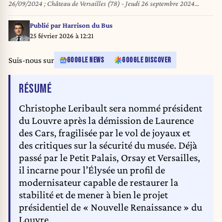
26/09/2024 ; Château de Versailles (78) - Jeudi 26 septembre 2024
Portrait de Christophe Leribault nouveau Président du Château de
Versailles. *** Local Caption *** Christophe Leribault
Publié par
Harrison du Bus
25 février 2026 à 12:21
Suis-nous sur
GOOGLE NEWS
GOOGLE DISCOVER
DE L'ARTICLE
RÉSUMÉ
Christophe Leribault sera nommé président
du Louvre après la démission de Laurence
des Cars, fragilisée par le vol de joyaux et
des critiques sur la sécurité du musée. Déjà
passé par le Petit Palais, Orsay et Versailles,
il incarne pour l’Élysée un profil de
modernisateur capable de restaurer la
stabilité et de mener à bien le projet
présidentiel de « Nouvelle Renaissance » du
Louvre.