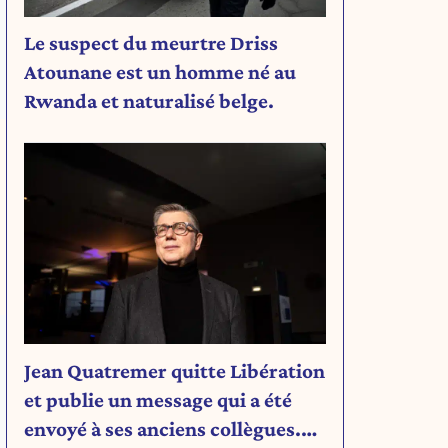
Le suspect du meurtre Driss
Atounane est un homme né au
Rwanda et naturalisé belge.
Jean Quatremer quitte Libération
et publie un message qui a été
envoyé à ses anciens collègues.