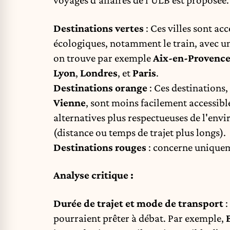
voyages d'affaires de l'ULB est proposée.
Destinations vertes
: Ces villes sont ac
écologiques, notamment le train, avec u
on trouve par exemple
Aix-en-Provenc
Lyon
,
Londres
, et
Paris
.
Destinations orange
: Ces destination
Vienne
, sont moins facilement accessib
alternatives plus respectueuses de l'env
(distance ou temps de trajet plus longs).
Destinations rouges
: concerne uniquem
Analyse critique :
Durée de trajet et mode de transport
:
pourraient prêter à débat. Par exemple,