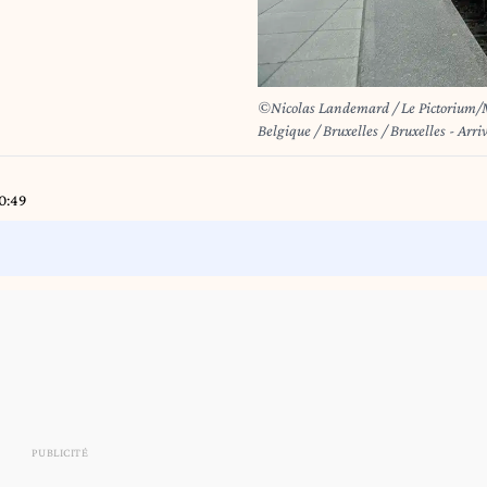
©Nicolas Landemard / Le Pictorium/M
Belgique / Bruxelles / Bruxelles - Arrivee en gare du Midi a Bruxelles du premier train de nuit en 16
ans reliant Vienne a Bruxelles. Ce pr
trains de nuits a l'international entre la Bel
Belgium / Brussels / Brussels - Arrival at the Midi station in Brussels of the first night train in 16
10:49
years connecting Vienna to Brussels. Th
night trains between Belgium and vari