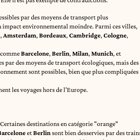
 Elle n’est pas exempte de contradictions.
cessibles par des moyens de transport plus
n impact environnemental moindre. Parmi ces villes,
e
,
Amsterdam
,
Bordeaux
,
Cambridge
,
Cologne
,
s, comme
Barcelone
,
Berlin
,
Milan
,
Munich
, et
les par des moyens de transport écologiques, mais des
ironnement sont possibles, bien que plus compliquées
ent les voyages hors de l’Europe.
 Certaines destinations en catégorie "orange"
Barcelone
et
Berlin
sont bien desservies par des train