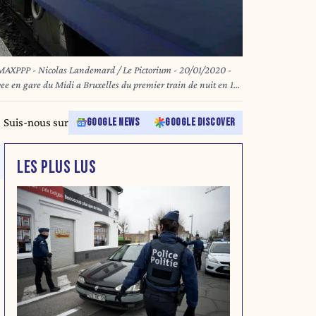
AXPPP - Nicolas Landemard / Le Pictorium - 20/01/2020 -
emier train marque le coup d'envoi du retablissement des
gique et differentes capitales en Europe. / 20/01/2020 -
Suis-nous sur
GOOGLE NEWS
GOOGLE DISCOVER
is first train kicks off the re-establishment of international
ous capitals in Europe.
LES PLUS LUS