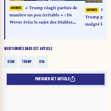
« Trump réagit parfois de
Somm
manière un peu irritable » : De
Trump persis
Wever évite le sujet des Diables
malgré le r
rouges
MENTIONNÉS DANS CET ARTICLE
OTAN
TRUMP
USA
PARTAGER CET ARTICLE