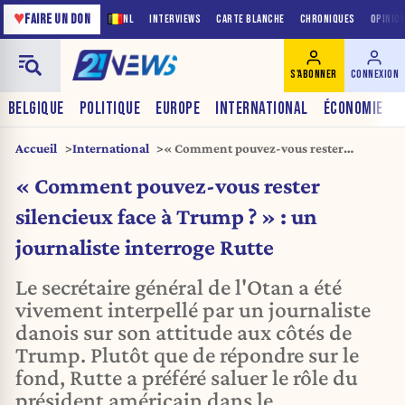
♥
FAIRE UN DON
NL
INTERVIEWS
CARTE BLANCHE
CHRONIQUES
OPINIO
S'ABONNER
CONNEXION
BELGIQUE
POLITIQUE
EUROPE
INTERNATIONAL
ÉCONOMIE
Accueil
International
« Comment pouvez-vous rester
silencieux face à Trump ? » : un
« Comment pouvez-vous rester
journaliste interroge Rutte
silencieux face à Trump ? » : un
journaliste interroge Rutte
Le secrétaire général de l'Otan a été
vivement interpellé par un journaliste
danois sur son attitude aux côtés de
Trump. Plutôt que de répondre sur le
fond, Rutte a préféré saluer le rôle du
président américain dans le