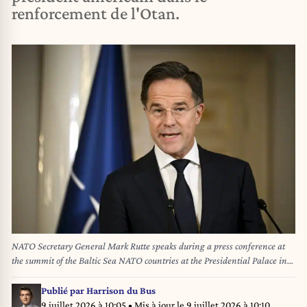
renforcement de l'Otan.
NATO Secretary General Mark Rutte speaks during a press conference at
the summit of the Baltic Sea NATO countries at the Presidential Palace in
Helsinki, Finland, on January 14, 2025. The topic of the summit is the
security of the Baltic Sea region, especially measures required to secure the
Publié par
Harrison du Bus
critical underwater infrastructure. (Photo by Antti Aimo-Koivisto /
9 juillet 2026 à 10:05
• Mis à jour le
9 juillet 2026 à 10:10