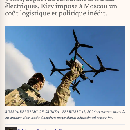
électriques, Kiev impose à Moscou un
coût logistique et politique inédit.
RUSSIA, REPUBLIC OF CRIMEA - FEBRUARY 12, 2026: A trainee attends
an outdoor class at the Shershen professional educational centre for
training and retraining UAV instructors, operators, technicians and
analysts (Credit Image: © Sergei Malgavko/TASS via ZUMA Press)