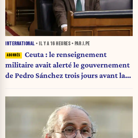
INTERNATIONAL
• IL Y A
16 HEURES
• PAR J.PE
Ceuta : le renseignement
militaire avait alerté le gouvernement
de Pedro Sánchez trois jours avant la
crise migratoire