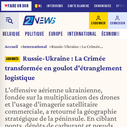
♥
FAIRE UN DON
NL
INTERVIEWS
CARTE BLANCHE
CHRONIQUES
OPINIO
S'ABONNER
CONNEXION
BELGIQUE
POLITIQUE
EUROPE
INTERNATIONAL
ÉCONOMIE
Accueil
International
Russie-Ukraine : La Crimée
transformée en goulot d'étranglement
Russie-Ukraine : La Crimée
logistique
transformée en goulot d'étranglement
logistique
L'offensive aérienne ukrainienne,
fondée sur la multiplication des drones
et l'usage d'imagerie satellitaire
commerciale, a retourné la géographie
stratégique de la péninsule. En ciblant
ponts, dépôts de carburant et nœuds